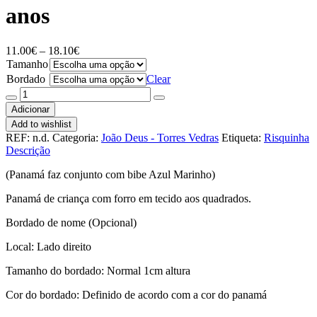
anos
Price
11.00
€
–
18.10
€
range:
Tamanho
11.00€
Bordado
Clear
through
Quantidade
18.10€
de
Adicionar
Panamá
Add to wishlist
Azul
REF:
n.d.
Categoria:
João Deus - Torres Vedras
Etiqueta:
Risquinha
Marinho
Descrição
-
Sala
(Panamá faz conjunto com bibe Azul Marinho)
5
anos
Panamá de criança com forro em tecido aos quadrados.
Bordado de nome (Opcional)
Local: Lado direito
Tamanho do bordado: Normal 1cm altura
Cor do bordado: Definido de acordo com a cor do panamá