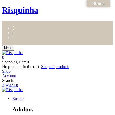
Idioma
Risquinha
Menu
0
Shopping Cart(0)
No products in the cart.
Shop all products
Shop
Account
Search
1
Wishlist
Ensino
Adultos