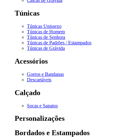
Calças de Grávida
Túnicas
Túnicas Unissexo
Túnicas de Homem
Túnicas de Senhora
Túnicas de Padrões / Estampados
Túnicas de Grávida
Acessórios
Gorros e Bandanas
Descartáveis
Calçado
Socas e Sapatos
Personalizações
Bordados e Estampados