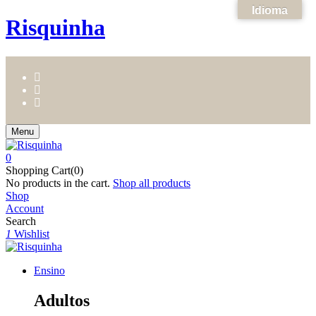
Idioma
Risquinha
Menu
0
Shopping Cart(0)
No products in the cart.
Shop all products
Shop
Account
Search
1
Wishlist
Ensino
Adultos