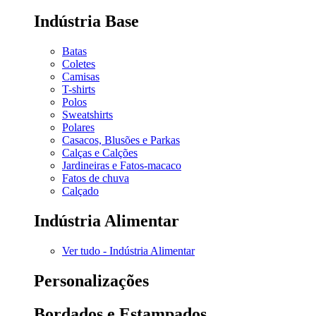
Indústria Base
Batas
Coletes
Camisas
T-shirts
Polos
Sweatshirts
Polares
Casacos, Blusões e Parkas
Calças e Calções
Jardineiras e Fatos-macaco
Fatos de chuva
Calçado
Indústria Alimentar
Ver tudo - Indústria Alimentar
Personalizações
Bordados e Estampados