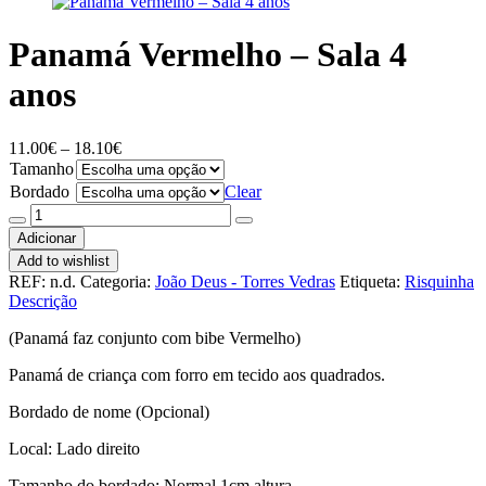
Panamá Vermelho – Sala 4
anos
Price
11.00
€
–
18.10
€
range:
Tamanho
11.00€
Bordado
Clear
through
Quantidade
18.10€
de
Adicionar
Panamá
Add to wishlist
Vermelho
REF:
n.d.
Categoria:
João Deus - Torres Vedras
Etiqueta:
Risquinha
-
Descrição
Sala
4
(Panamá faz conjunto com bibe Vermelho)
anos
Panamá de criança com forro em tecido aos quadrados.
Bordado de nome (Opcional)
Local: Lado direito
Tamanho do bordado: Normal 1cm altura