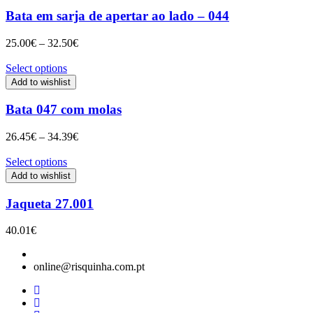
Bata em sarja de apertar ao lado – 044
Price
25.00
€
–
32.50
€
range:
25.00€
Select options
through
Add to wishlist
32.50€
Bata 047 com molas
Price
26.45
€
–
34.39
€
range:
26.45€
Select options
through
Add to wishlist
34.39€
Jaqueta 27.001
40.01
€
online@risquinha.com.pt