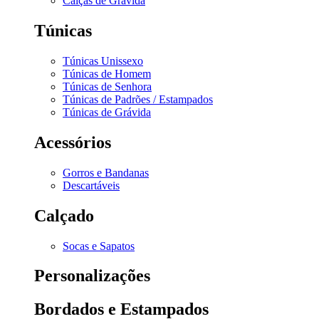
Calças de Grávida
Túnicas
Túnicas Unissexo
Túnicas de Homem
Túnicas de Senhora
Túnicas de Padrões / Estampados
Túnicas de Grávida
Acessórios
Gorros e Bandanas
Descartáveis
Calçado
Socas e Sapatos
Personalizações
Bordados e Estampados