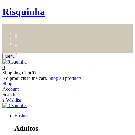
Risquinha
Menu
0
Shopping Cart(0)
No products in the cart.
Shop all products
Shop
Account
Search
1
Wishlist
Ensino
Adultos