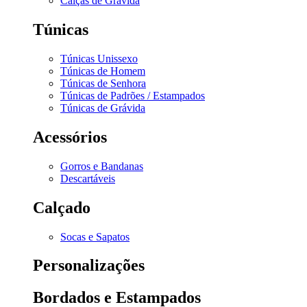
Calças de Grávida
Túnicas
Túnicas Unissexo
Túnicas de Homem
Túnicas de Senhora
Túnicas de Padrões / Estampados
Túnicas de Grávida
Acessórios
Gorros e Bandanas
Descartáveis
Calçado
Socas e Sapatos
Personalizações
Bordados e Estampados