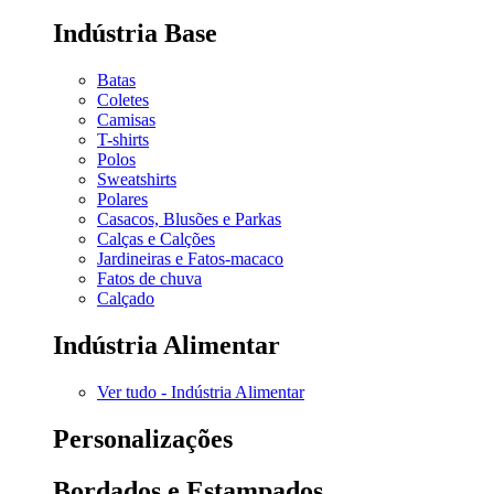
Indústria Base
Batas
Coletes
Camisas
T-shirts
Polos
Sweatshirts
Polares
Casacos, Blusões e Parkas
Calças e Calções
Jardineiras e Fatos-macaco
Fatos de chuva
Calçado
Indústria Alimentar
Ver tudo - Indústria Alimentar
Personalizações
Bordados e Estampados