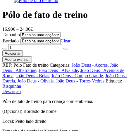
Pólo de fato de treino
Price
16.90
€
–
24.00
€
range:
Tamanho
16.90€
Bordado
Clear
through
Quantidade
24.00€
de
Adicionar
Pólo
Add to wishlist
de
REF:
Polo Fato de treino
Categorias:
João Deus - Açores
,
João
fato
Deus - Albarraque
,
João Deus - Alvalade
,
João Deus - Avenida de
de
Roma
,
João Deus - Belas
,
João Deus - Campo Grande
,
João Deus -
treino
Estrela
,
João Deus - Olivais
,
João Deus - Torres Vedras
Etiqueta:
Risquinha
Descrição
Pólo de fato de treino para criança com emblema.
(Opcional) Bordado de nome
Local: Peito lado direito