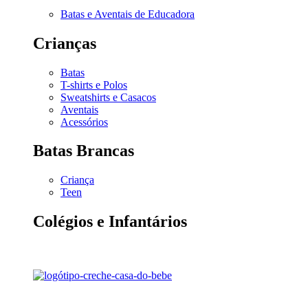
Batas e Aventais de Educadora
Crianças
Batas
T-shirts e Polos
Sweatshirts e Casacos
Aventais
Acessórios
Batas Brancas
Criança
Teen
Colégios e Infantários