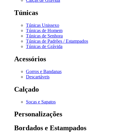
Calças de Grávida
Túnicas
Túnicas Unissexo
Túnicas de Homem
Túnicas de Senhora
Túnicas de Padrões / Estampados
Túnicas de Grávida
Acessórios
Gorros e Bandanas
Descartáveis
Calçado
Socas e Sapatos
Personalizações
Bordados e Estampados