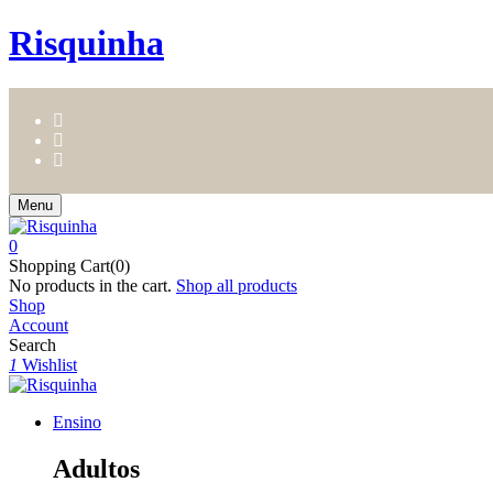
Risquinha
Menu
0
Shopping Cart(0)
No products in the cart.
Shop all products
Shop
Account
Search
1
Wishlist
Ensino
Adultos