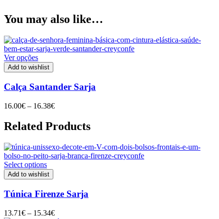
You may also like…
Ver opções
Add to wishlist
Calça Santander Sarja
Price
16.00
€
–
16.38
€
range:
16.00€
Related Products
through
16.38€
Select options
Add to wishlist
Túnica Firenze Sarja
Price
13.71
€
–
15.34
€