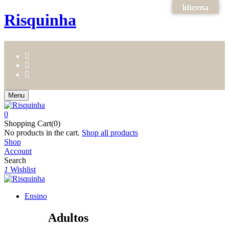
Idioma
Risquinha
Menu
0
Shopping Cart(0)
No products in the cart.
Shop all products
Shop
Account
Search
1
Wishlist
Ensino
Adultos