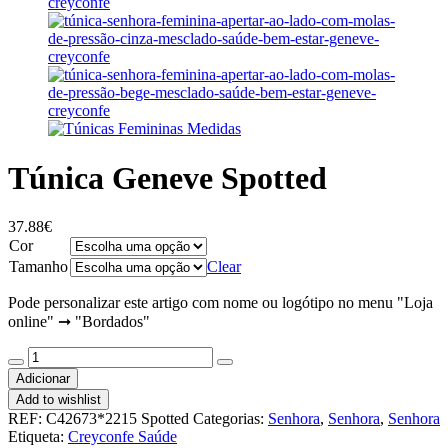
Túnica Geneve Spotted
37.88
€
Cor
Tamanho
Clear
Pode personalizar este artigo com nome ou logótipo no menu "Loja
online" ➞ "Bordados"
Quantidade
de
Adicionar
Túnica
Add to wishlist
Geneve
REF:
C42673*2215 Spotted
Categorias:
Senhora
,
Senhora
,
Senhora
Spotted
Etiqueta:
Creyconfe Saúde