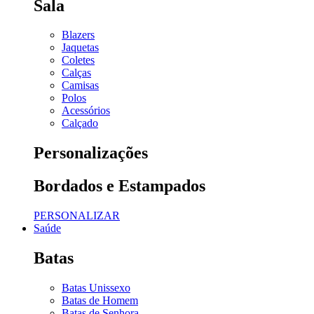
Sala
Blazers
Jaquetas
Coletes
Calças
Camisas
Polos
Acessórios
Calçado
Personalizações
Bordados e Estampados
PERSONALIZAR
Saúde
Batas
Batas Unissexo
Batas de Homem
Batas de Senhora