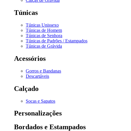
Calças de Grávida
Túnicas
Túnicas Unissexo
Túnicas de Homem
Túnicas de Senhora
Túnicas de Padrões / Estampados
Túnicas de Grávida
Acessórios
Gorros e Bandanas
Descartáveis
Calçado
Socas e Sapatos
Personalizações
Bordados e Estampados