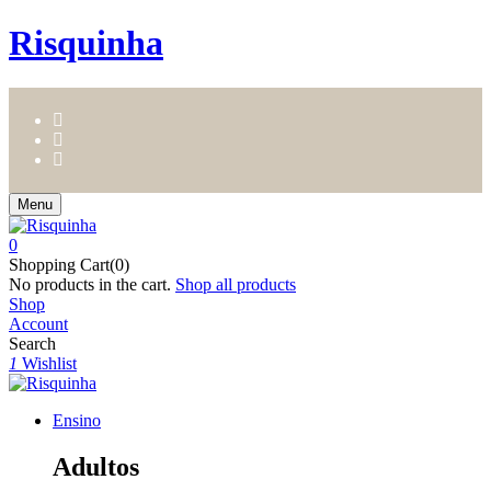
Risquinha
Menu
0
Shopping Cart(0)
No products in the cart.
Shop all products
Shop
Account
Search
1
Wishlist
Ensino
Adultos