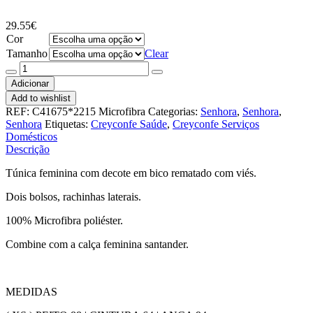
29.55
€
Cor
Tamanho
Clear
Quantidade
de
Adicionar
Túnica
Add to wishlist
Nice
REF:
C41675*2215 Microfibra
Categorias:
Senhora
,
Senhora
,
Microfibra
Senhora
Etiquetas:
Creyconfe Saúde
,
Creyconfe Serviços
Domésticos
Descrição
Túnica feminina com decote em bico rematado com viés.
Dois bolsos, rachinhas laterais.
100% Microfibra poliéster.
Combine com a calça feminina santander.
MEDIDAS