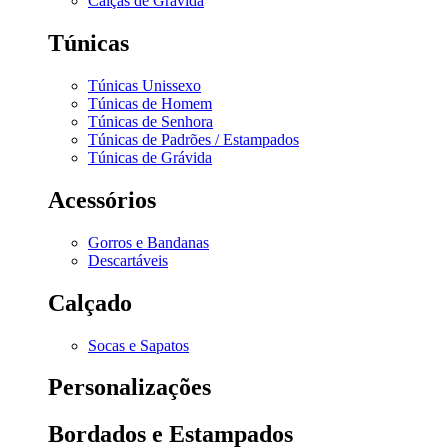
Calças de Grávida
Túnicas
Túnicas Unissexo
Túnicas de Homem
Túnicas de Senhora
Túnicas de Padrões / Estampados
Túnicas de Grávida
Acessórios
Gorros e Bandanas
Descartáveis
Calçado
Socas e Sapatos
Personalizações
Bordados e Estampados