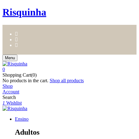
Risquinha
Menu
0
Shopping Cart(0)
No products in the cart.
Shop all products
Shop
Account
Search
1
Wishlist
Ensino
Adultos