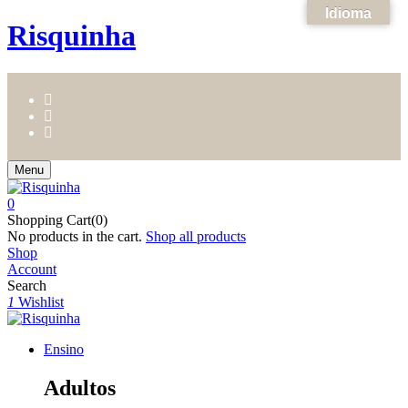
Idioma
Risquinha
Menu
0
Shopping Cart(0)
No products in the cart.
Shop all products
Shop
Account
Search
1
Wishlist
Ensino
Adultos