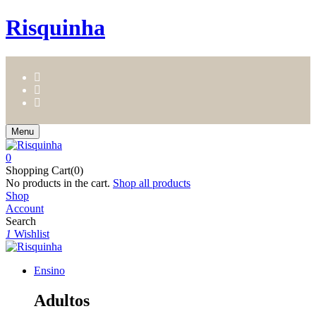
Risquinha
Menu
0
Shopping Cart(0)
No products in the cart.
Shop all products
Shop
Account
Search
1
Wishlist
Ensino
Adultos