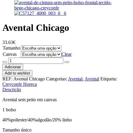
Avental Chicago
33.63
€
Tamanho
Canvas
Clear
Quantidade
de
Adicionar
Avental
Add to wishlist
Chicago
REF:
Avental Chicago
Categorias:
Avental
,
Avental
Etiqueta:
Creyconfe Horeca
Descrição
Avental sem peito em canvas
1 bolso
40%poliester/40%algodão/20% linho
Tamanho único