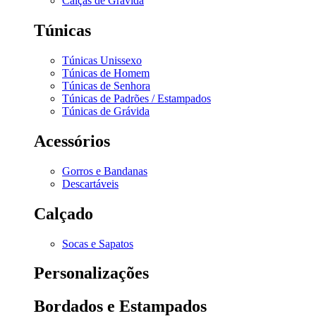
Calças de Grávida
Túnicas
Túnicas Unissexo
Túnicas de Homem
Túnicas de Senhora
Túnicas de Padrões / Estampados
Túnicas de Grávida
Acessórios
Gorros e Bandanas
Descartáveis
Calçado
Socas e Sapatos
Personalizações
Bordados e Estampados