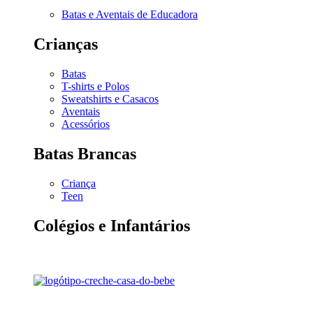
Batas e Aventais de Educadora
Crianças
Batas
T-shirts e Polos
Sweatshirts e Casacos
Aventais
Acessórios
Batas Brancas
Criança
Teen
Colégios e Infantários