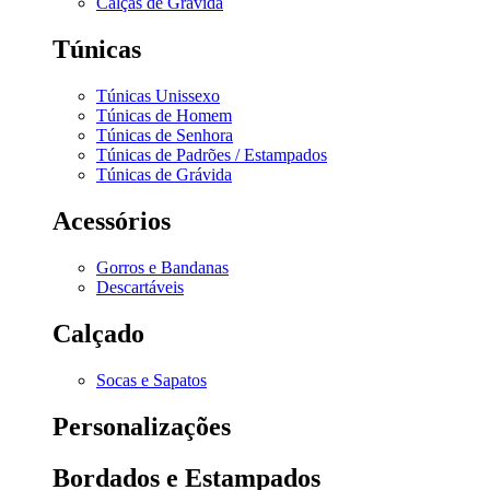
Calças de Grávida
Túnicas
Túnicas Unissexo
Túnicas de Homem
Túnicas de Senhora
Túnicas de Padrões / Estampados
Túnicas de Grávida
Acessórios
Gorros e Bandanas
Descartáveis
Calçado
Socas e Sapatos
Personalizações
Bordados e Estampados