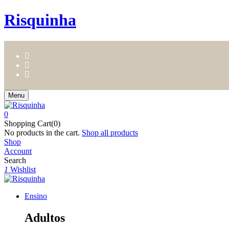
Risquinha
Menu
0
Shopping Cart(0)
No products in the cart.
Shop all products
Shop
Account
Search
1
Wishlist
Ensino
Adultos