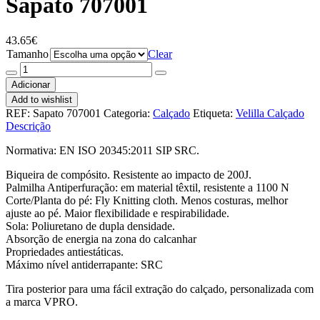
Sapato 707001
43.65
€
Tamanho
Clear
Quantidade
de
Adicionar
Sapato
Add to wishlist
707001
REF:
Sapato 707001
Categoria:
Calçado
Etiqueta:
Velilla Calçado
Descrição
Normativa: EN ISO 20345:2011 SIP SRC.
Biqueira de compósito. Resistente ao impacto de 200J.
Palmilha Antiperfuração: em material têxtil, resistente a 1100 N
Corte/Planta do pé: Fly Knitting cloth. Menos costuras, melhor
ajuste ao pé. Maior flexibilidade e respirabilidade.
Sola: Poliuretano de dupla densidade.
Absorção de energia na zona do calcanhar
Propriedades antiestáticas.
Máximo nível antiderrapante: SRC
Tira posterior para uma fácil extração do calçado, personalizada com
a marca VPRO.