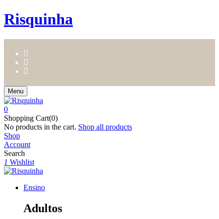
Risquinha
Menu
0
Shopping Cart(0)
No products in the cart.
Shop all products
Shop
Account
Search
1
Wishlist
Ensino
Adultos