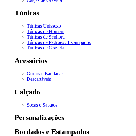
Calças de Grávida
Túnicas
Túnicas Unissexo
Túnicas de Homem
Túnicas de Senhora
Túnicas de Padrões / Estampados
Túnicas de Grávida
Acessórios
Gorros e Bandanas
Descartáveis
Calçado
Socas e Sapatos
Personalizações
Bordados e Estampados