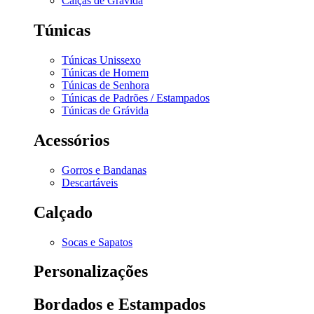
Calças de Grávida
Túnicas
Túnicas Unissexo
Túnicas de Homem
Túnicas de Senhora
Túnicas de Padrões / Estampados
Túnicas de Grávida
Acessórios
Gorros e Bandanas
Descartáveis
Calçado
Socas e Sapatos
Personalizações
Bordados e Estampados