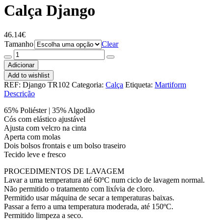
Calça Django
46.14
€
Tamanho
Clear
Quantidade
de
Adicionar
Calça
Add to wishlist
Django
REF:
Django TR102
Categoria:
Calça
Etiqueta:
Martiform
Descrição
65% Poliéster | 35% Algodão
Cós com elástico ajustável
Ajusta com velcro na cinta
Aperta com molas
Dois bolsos frontais e um bolso traseiro
Tecido leve e fresco
PROCEDIMENTOS DE LAVAGEM
Lavar a uma temperatura até 60ºC num ciclo de lavagem normal.
Não permitido o tratamento com lixívia de cloro.
Permitido usar máquina de secar a temperaturas baixas.
Passar a ferro a uma temperatura moderada, até 150ºC.
Permitido limpeza a seco.