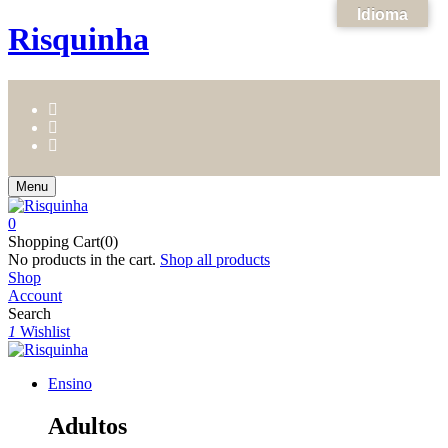
Idioma
Risquinha
Menu
0
Shopping Cart(0)
No products in the cart.
Shop all products
Shop
Account
Search
1
Wishlist
Ensino
Adultos