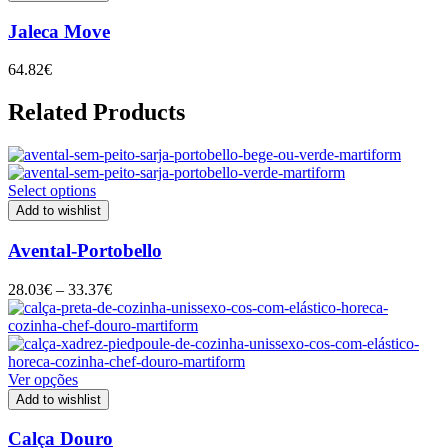
Jaleca Move
64.82
€
Related Products
Select options
Add to wishlist
Avental-Portobello
Price
28.03
€
–
33.37
€
range:
28.03€
through
33.37€
Ver opções
Add to wishlist
Calça Douro