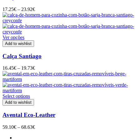
Price
17.25
€
–
23.92
€
range:
17.25€
through
23.92€
Ver opções
Add to wishlist
Calça Santiago
Price
16.45
€
–
19.73
€
range:
16.45€
through
19.73€
Select options
Add to wishlist
Avental Eco-Leather
Price
59.10
€
–
68.63
€
range:
59.10€