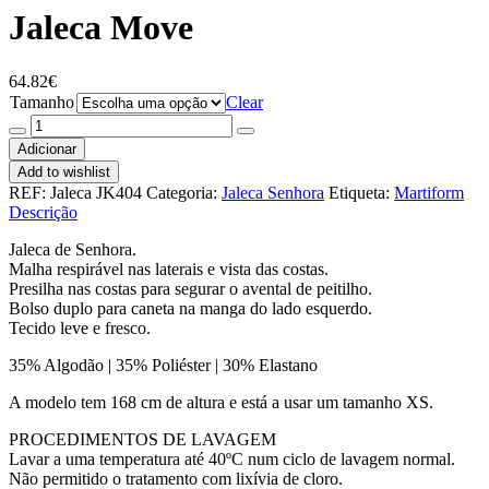
Jaleca Move
64.82
€
Tamanho
Clear
Quantidade
de
Adicionar
Jaleca
Add to wishlist
Move
REF:
Jaleca JK404
Categoria:
Jaleca Senhora
Etiqueta:
Martiform
Descrição
Jaleca de Senhora.
Malha respirável nas laterais e vista das costas.
Presilha nas costas para segurar o avental de peitilho.
Bolso duplo para caneta na manga do lado esquerdo.
Tecido leve e fresco.
35% Algodão | 35% Poliéster | 30% Elastano
A modelo tem 168 cm de altura e está a usar um tamanho XS.
PROCEDIMENTOS DE LAVAGEM
Lavar a uma temperatura até 40ºC num ciclo de lavagem normal.
Não permitido o tratamento com lixívia de cloro.