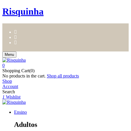
Risquinha
Menu
0
Shopping Cart(0)
No products in the cart.
Shop all products
Shop
Account
Search
1
Wishlist
Ensino
Adultos