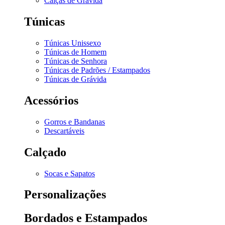
Calças de Grávida
Túnicas
Túnicas Unissexo
Túnicas de Homem
Túnicas de Senhora
Túnicas de Padrões / Estampados
Túnicas de Grávida
Acessórios
Gorros e Bandanas
Descartáveis
Calçado
Socas e Sapatos
Personalizações
Bordados e Estampados