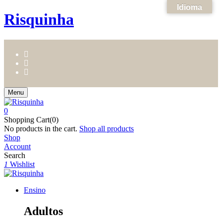
Idioma
Risquinha
Menu
0
Shopping Cart(0)
No products in the cart.
Shop all products
Shop
Account
Search
1
Wishlist
Ensino
Adultos