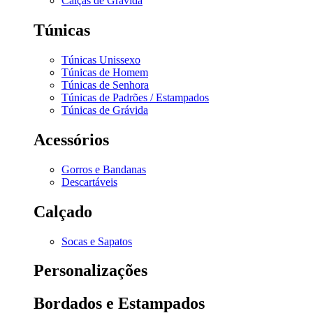
Calças de Grávida
Túnicas
Túnicas Unissexo
Túnicas de Homem
Túnicas de Senhora
Túnicas de Padrões / Estampados
Túnicas de Grávida
Acessórios
Gorros e Bandanas
Descartáveis
Calçado
Socas e Sapatos
Personalizações
Bordados e Estampados