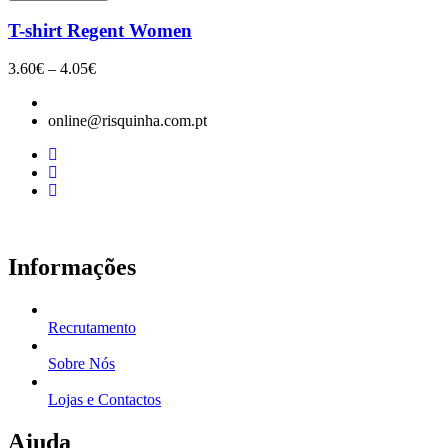
T-shirt Regent Women
Price
3.60
€
–
4.05
€
range:
3.60€
online@risquinha.com.pt
through
4.05€
Informações
Recrutamento
Sobre Nós
Lojas e Contactos
Ajuda