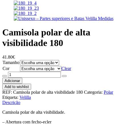
Camisola polar de alta
visibilidade 180
41.80
€
Tamanho
Cor
Clear
Quantidade
de
Adicionar
Camisola
Add to wishlist
polar
REF:
Camisola polar de alta visibilidade 180
Categoria:
Polar
de
Etiqueta:
Velilla
alta
Descrição
visibilidade
180
Camisola polar de alta visibilidade.
– Abertura com fecho-ecler