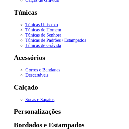
Calças de Grávida
Túnicas
Túnicas Unissexo
Túnicas de Homem
Túnicas de Senhora
Túnicas de Padrões / Estampados
Túnicas de Grávida
Acessórios
Gorros e Bandanas
Descartáveis
Calçado
Socas e Sapatos
Personalizações
Bordados e Estampados