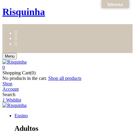
Idioma
Risquinha
Menu
0
Shopping Cart(0)
No products in the cart.
Shop all products
Shop
Account
Search
1
Wishlist
Ensino
Adultos