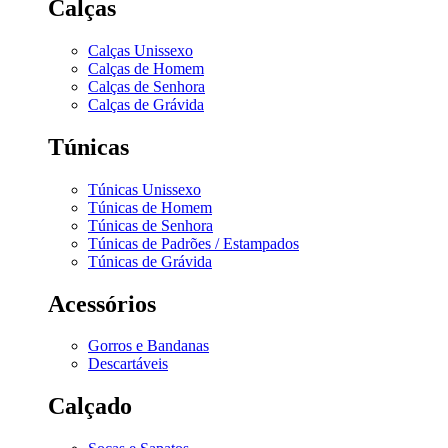
Calças
Calças Unissexo
Calças de Homem
Calças de Senhora
Calças de Grávida
Túnicas
Túnicas Unissexo
Túnicas de Homem
Túnicas de Senhora
Túnicas de Padrões / Estampados
Túnicas de Grávida
Acessórios
Gorros e Bandanas
Descartáveis
Calçado