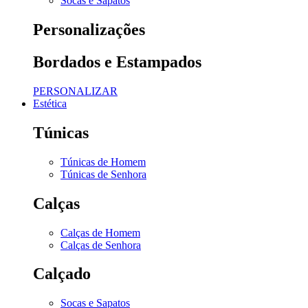
Socas e Sapatos
Personalizações
Bordados e Estampados
PERSONALIZAR
Estética
Túnicas
Túnicas de Homem
Túnicas de Senhora
Calças
Calças de Homem
Calças de Senhora
Calçado
Socas e Sapatos