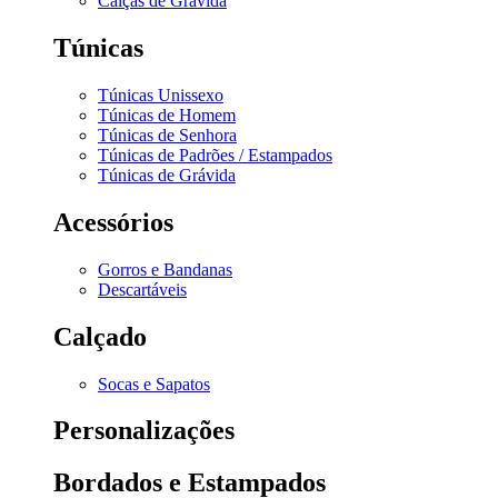
Calças de Grávida
Túnicas
Túnicas Unissexo
Túnicas de Homem
Túnicas de Senhora
Túnicas de Padrões / Estampados
Túnicas de Grávida
Acessórios
Gorros e Bandanas
Descartáveis
Calçado
Socas e Sapatos
Personalizações
Bordados e Estampados