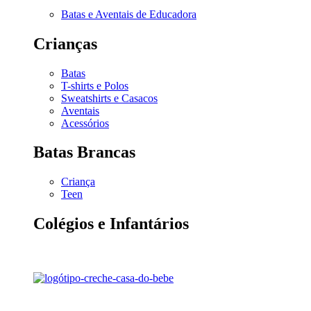
Batas e Aventais de Educadora
Crianças
Batas
T-shirts e Polos
Sweatshirts e Casacos
Aventais
Acessórios
Batas Brancas
Criança
Teen
Colégios e Infantários