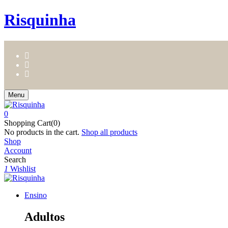
Risquinha
Menu
0
Shopping Cart(0)
No products in the cart.
Shop all products
Shop
Account
Search
1
Wishlist
Ensino
Adultos