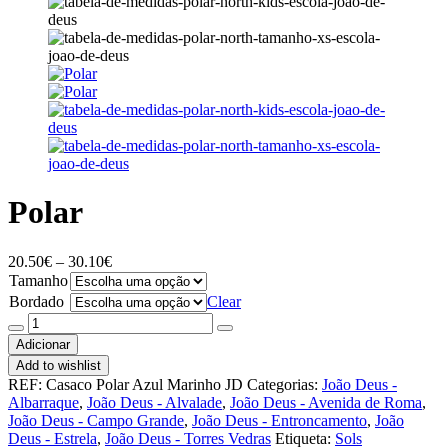
Polar
Price
20.50
€
–
30.10
€
range:
Tamanho
20.50€
Bordado
Clear
through
Quantidade
30.10€
de
Adicionar
Polar
Add to wishlist
REF:
Casaco Polar Azul Marinho JD
Categorias:
João Deus -
Albarraque
,
João Deus - Alvalade
,
João Deus - Avenida de Roma
,
João Deus - Campo Grande
,
João Deus - Entroncamento
,
João
Deus - Estrela
,
João Deus - Torres Vedras
Etiqueta:
Sols