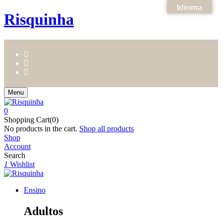
Idioma
Risquinha
Menu
0
Shopping Cart(0)
No products in the cart.
Shop all products
Shop
Account
Search
1
Wishlist
Ensino
Adultos