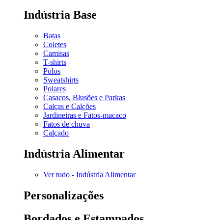
Indústria Base
Batas
Coletes
Camisas
T-shirts
Polos
Sweatshirts
Polares
Casacos, Blusões e Parkas
Calças e Calções
Jardineiras e Fatos-macaco
Fatos de chuva
Calçado
Indústria Alimentar
Ver tudo - Indústria Alimentar
Personalizações
Bordados e Estampados