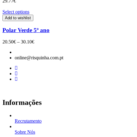
29.77
€
Select options
Add to wishlist
Polar Verde 5º ano
Price
20.50
€
–
30.10
€
range:
20.50€
online@risquinha.com.pt
through
30.10€
Informações
Recrutamento
Sobre Nós