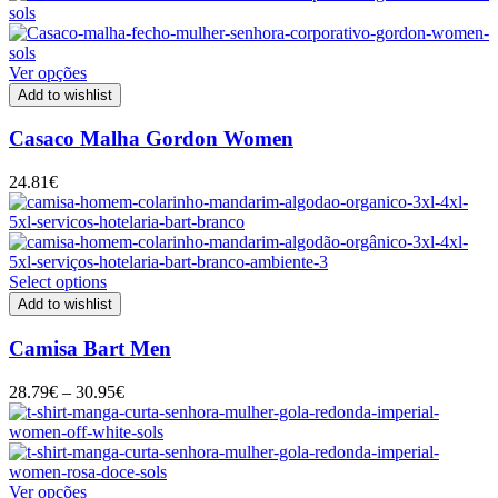
Ver opções
Add to wishlist
Casaco Malha Gordon Women
24.81
€
Select options
Add to wishlist
Camisa Bart Men
Price
28.79
€
–
30.95
€
range:
28.79€
through
30.95€
Ver opções