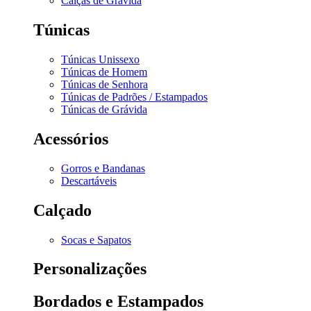
Calças de Grávida
Túnicas
Túnicas Unissexo
Túnicas de Homem
Túnicas de Senhora
Túnicas de Padrões / Estampados
Túnicas de Grávida
Acessórios
Gorros e Bandanas
Descartáveis
Calçado
Socas e Sapatos
Personalizações
Bordados e Estampados