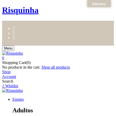
Idioma
Risquinha
Menu
0
Shopping Cart(0)
No products in the cart.
Shop all products
Shop
Account
Search
1
Wishlist
Ensino
Adultos