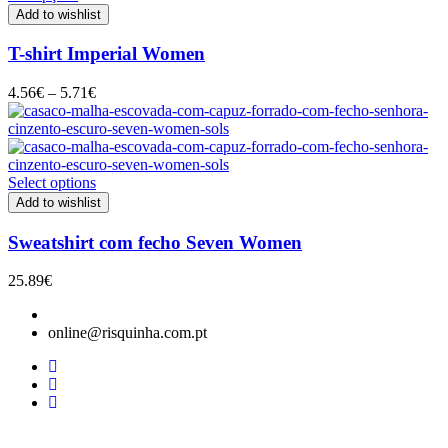
Add to wishlist
T-shirt Imperial Women
Price
4.56
€
–
5.71
€
range:
4.56€
through
5.71€
Select options
Add to wishlist
Sweatshirt com fecho Seven Women
25.89
€
online@risquinha.com.pt