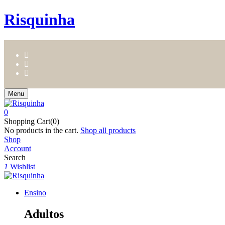
Risquinha
Menu
0
Shopping Cart(0)
No products in the cart.
Shop all products
Shop
Account
Search
1
Wishlist
Ensino
Adultos