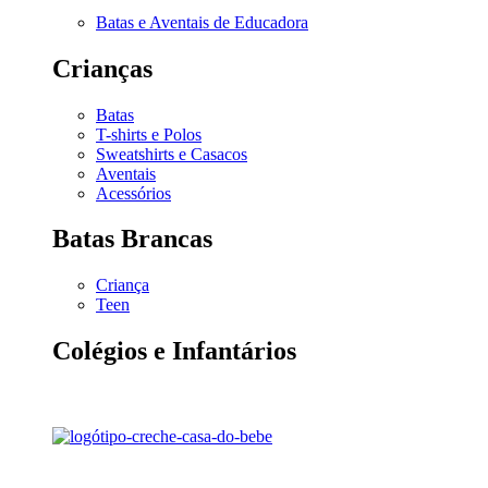
Batas e Aventais de Educadora
Crianças
Batas
T-shirts e Polos
Sweatshirts e Casacos
Aventais
Acessórios
Batas Brancas
Criança
Teen
Colégios e Infantários