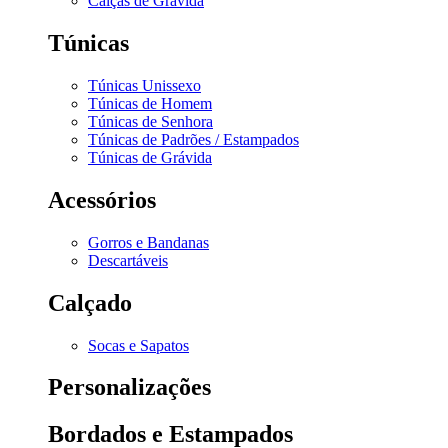
Calças de Grávida
Túnicas
Túnicas Unissexo
Túnicas de Homem
Túnicas de Senhora
Túnicas de Padrões / Estampados
Túnicas de Grávida
Acessórios
Gorros e Bandanas
Descartáveis
Calçado
Socas e Sapatos
Personalizações
Bordados e Estampados