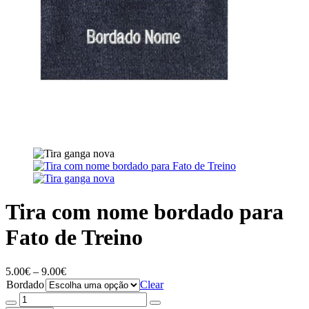
Tira com nome bordado para
Fato de Treino
Price
5.00
€
–
9.00
€
range:
Bordado
Clear
5.00€
Quantidade
through