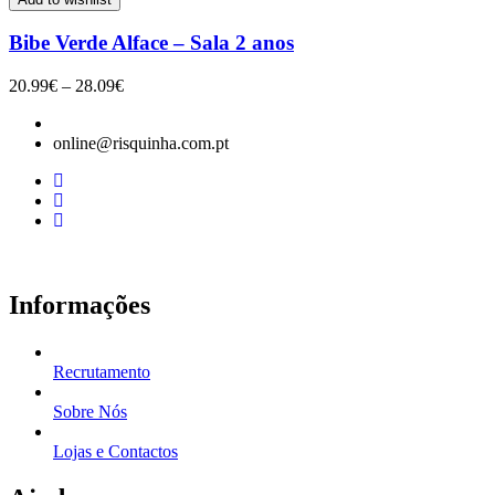
18.10€
Bibe Verde Alface – Sala 2 anos
Price
20.99
€
–
28.09
€
range:
20.99€
online@risquinha.com.pt
through
28.09€
Informações
Recrutamento
Sobre Nós
Lojas e Contactos