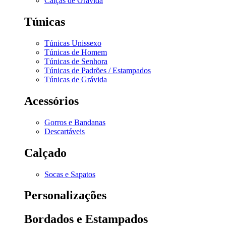
Calças de Grávida
Túnicas
Túnicas Unissexo
Túnicas de Homem
Túnicas de Senhora
Túnicas de Padrões / Estampados
Túnicas de Grávida
Acessórios
Gorros e Bandanas
Descartáveis
Calçado
Socas e Sapatos
Personalizações
Bordados e Estampados