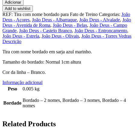
de
Adicionar
9.00€
Tira
Add to wishlist
com
REF:
Tira com nome bordado para Fato de Treino
Categorias:
João
nome
Deus - Açores
,
João Deus - Albarraque
,
João Deus - Alvalade
,
João
bordado
Deus - Avenida de Roma
,
João Deus - Belas
,
João Deus - Campo
para
Grande
,
João Deus - Castelo Branco
,
João Deus - Entroncamento
,
Fato
João Deus - Estrela
,
João Deus - Olivais
,
João Deus - Torres Vedras
de
Descrição
Treino
Tira com nome bordado em sarja azul marinho.
Tamanho do bordado: Normal 1cm altura
Cor da linha – Branco.
Informação adicional
Peso
0.005 kg
Bordado – 2 nomes, Bordado – 3 nomes, Bordado – 4
Bordado
nomes
Related Products