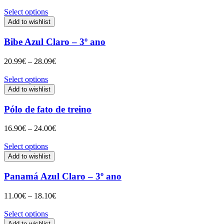
Select options
Add to wishlist
Bibe Azul Claro – 3º ano
Price
20.99
€
–
28.09
€
range:
20.99€
Select options
through
Add to wishlist
28.09€
Pólo de fato de treino
Price
16.90
€
–
24.00
€
range:
16.90€
Select options
through
Add to wishlist
24.00€
Panamá Azul Claro – 3º ano
Price
11.00
€
–
18.10
€
range:
11.00€
Select options
through
Add to wishlist