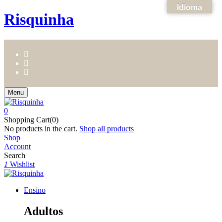
Idioma
Risquinha
Menu
0
Shopping Cart(0)
No products in the cart.
Shop all products
Shop
Account
Search
1
Wishlist
Ensino
Adultos