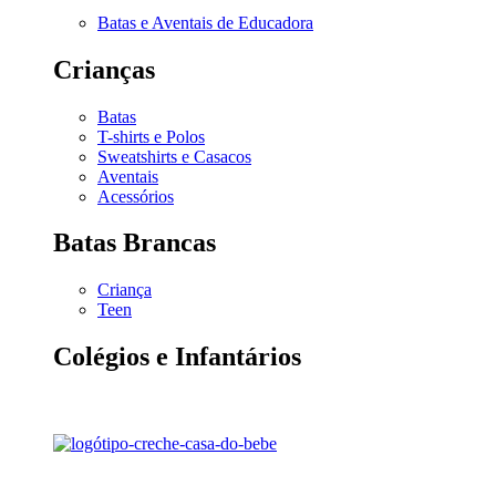
Batas e Aventais de Educadora
Crianças
Batas
T-shirts e Polos
Sweatshirts e Casacos
Aventais
Acessórios
Batas Brancas
Criança
Teen
Colégios e Infantários