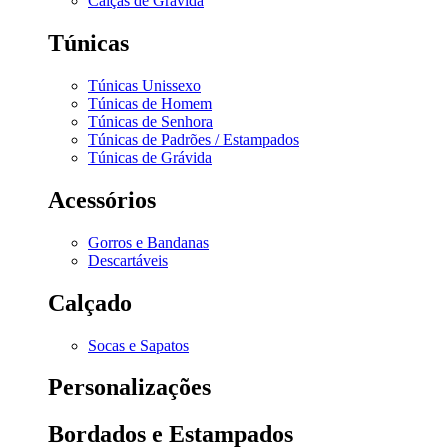
Calças de Grávida
Túnicas
Túnicas Unissexo
Túnicas de Homem
Túnicas de Senhora
Túnicas de Padrões / Estampados
Túnicas de Grávida
Acessórios
Gorros e Bandanas
Descartáveis
Calçado
Socas e Sapatos
Personalizações
Bordados e Estampados