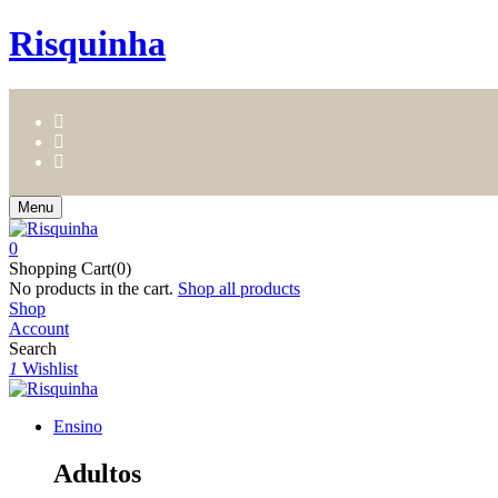
Risquinha
Menu
0
Shopping Cart(0)
No products in the cart.
Shop all products
Shop
Account
Search
1
Wishlist
Ensino
Adultos