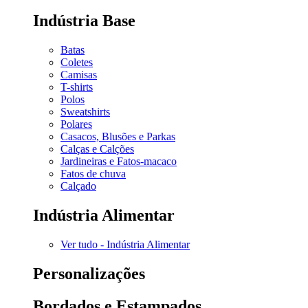
Indústria Base
Batas
Coletes
Camisas
T-shirts
Polos
Sweatshirts
Polares
Casacos, Blusões e Parkas
Calças e Calções
Jardineiras e Fatos-macaco
Fatos de chuva
Calçado
Indústria Alimentar
Ver tudo - Indústria Alimentar
Personalizações
Bordados e Estampados