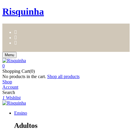
Risquinha
Menu
0
Shopping Cart(0)
No products in the cart.
Shop all products
Shop
Account
Search
1
Wishlist
Ensino
Adultos