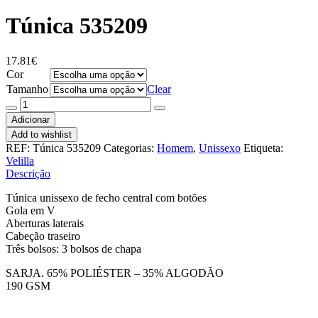
Túnica 535209
17.81
€
Cor
Tamanho
Clear
Quantidade
de
Adicionar
Túnica
Add to wishlist
535209
REF:
Túnica 535209
Categorias:
Homem
,
Unissexo
Etiqueta:
Velilla
Descrição
Túnica unissexo de fecho central com botões
Gola em V
Aberturas laterais
Cabeção traseiro
Três bolsos: 3 bolsos de chapa
SARJA. 65% POLIÉSTER – 35% ALGODÃO
190 GSM