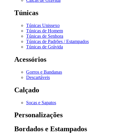
Calças de Grávida
Túnicas
Túnicas Unissexo
Túnicas de Homem
Túnicas de Senhora
Túnicas de Padrões / Estampados
Túnicas de Grávida
Acessórios
Gorros e Bandanas
Descartáveis
Calçado
Socas e Sapatos
Personalizações
Bordados e Estampados