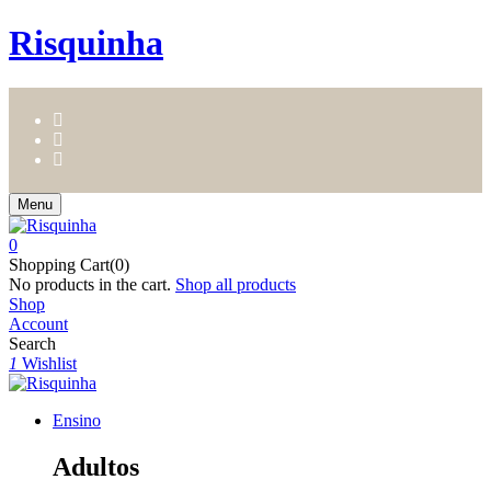
Risquinha
Menu
0
Shopping Cart(0)
No products in the cart.
Shop all products
Shop
Account
Search
1
Wishlist
Ensino
Adultos