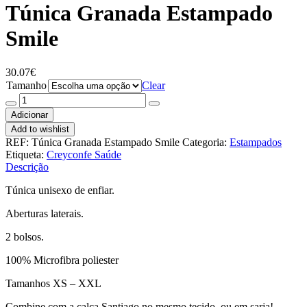
Túnica Granada Estampado
Smile
30.07
€
Tamanho
Clear
Quantidade
de
Adicionar
Túnica
Add to wishlist
Granada
REF:
Túnica Granada Estampado Smile
Categoria:
Estampados
Estampado
Etiqueta:
Creyconfe Saúde
Smile
Descrição
Túnica unisexo de enfiar.
Aberturas laterais.
2 bolsos.
100% Microfibra poliester
Tamanhos XS – XXL
Combine com a calça Santiago no mesmo tecido, ou em sarja!