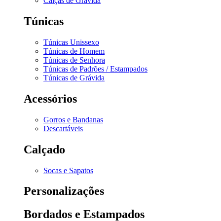
Calças de Grávida
Túnicas
Túnicas Unissexo
Túnicas de Homem
Túnicas de Senhora
Túnicas de Padrões / Estampados
Túnicas de Grávida
Acessórios
Gorros e Bandanas
Descartáveis
Calçado
Socas e Sapatos
Personalizações
Bordados e Estampados