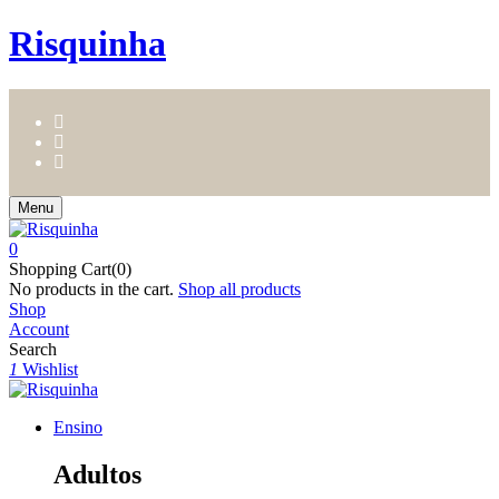
Risquinha
Menu
0
Shopping Cart(0)
No products in the cart.
Shop all products
Shop
Account
Search
1
Wishlist
Ensino
Adultos