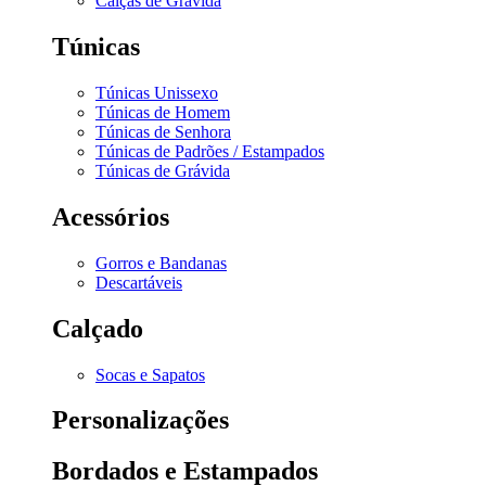
Calças de Grávida
Túnicas
Túnicas Unissexo
Túnicas de Homem
Túnicas de Senhora
Túnicas de Padrões / Estampados
Túnicas de Grávida
Acessórios
Gorros e Bandanas
Descartáveis
Calçado
Socas e Sapatos
Personalizações
Bordados e Estampados