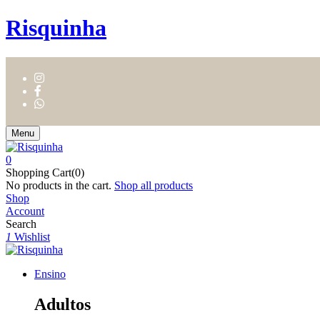
Risquinha
Menu
0
Shopping Cart(0)
No products in the cart.
Shop all products
Shop
Account
Search
1
Wishlist
Ensino
Adultos