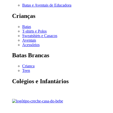
Batas e Aventais de Educadora
Crianças
Batas
T-shirts e Polos
Sweatshirts e Casacos
Aventais
Acessórios
Batas Brancas
Criança
Teen
Colégios e Infantários