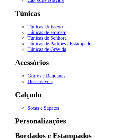
Calças de Grávida
Túnicas
Túnicas Unissexo
Túnicas de Homem
Túnicas de Senhora
Túnicas de Padrões / Estampados
Túnicas de Grávida
Acessórios
Gorros e Bandanas
Descartáveis
Calçado
Socas e Sapatos
Personalizações
Bordados e Estampados