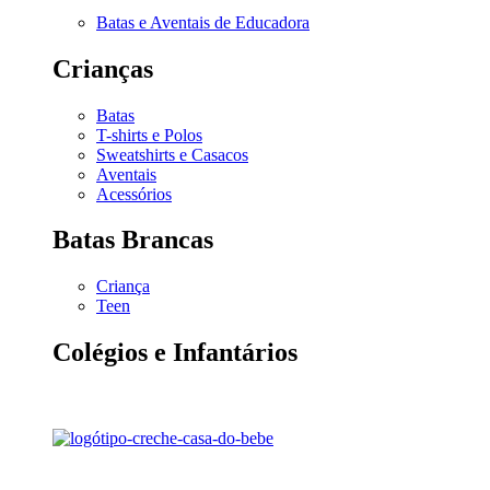
Batas e Aventais de Educadora
Crianças
Batas
T-shirts e Polos
Sweatshirts e Casacos
Aventais
Acessórios
Batas Brancas
Criança
Teen
Colégios e Infantários