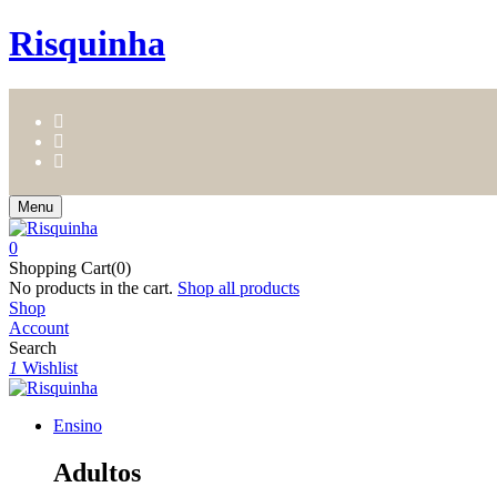
Risquinha
Menu
0
Shopping Cart(0)
No products in the cart.
Shop all products
Shop
Account
Search
1
Wishlist
Ensino
Adultos