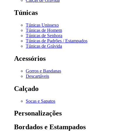
Calças de Grávida
Túnicas
Túnicas Unissexo
Túnicas de Homem
Túnicas de Senhora
Túnicas de Padrões / Estampados
Túnicas de Grávida
Acessórios
Gorros e Bandanas
Descartáveis
Calçado
Socas e Sapatos
Personalizações
Bordados e Estampados