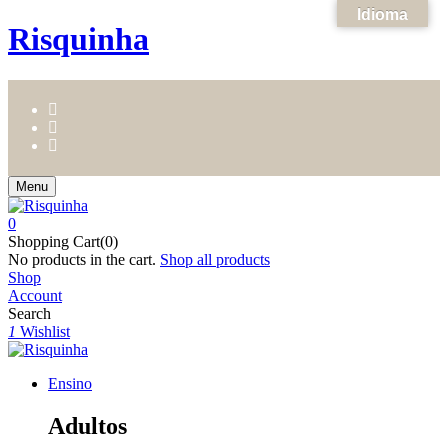
Idioma
Risquinha
Menu
0
Shopping Cart(0)
No products in the cart.
Shop all products
Shop
Account
Search
1
Wishlist
Ensino
Adultos