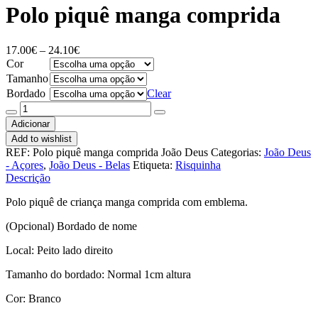
Polo piquê manga comprida
Price
17.00
€
–
24.10
€
range:
Cor
17.00€
Tamanho
through
Bordado
Clear
24.10€
Quantidade
de
Adicionar
Polo
Add to wishlist
piquê
REF:
Polo piquê manga comprida João Deus
Categorias:
João Deus
manga
- Açores
,
João Deus - Belas
Etiqueta:
Risquinha
comprida
Descrição
Polo piquê de criança manga comprida com emblema.
(Opcional) Bordado de nome
Local: Peito lado direito
Tamanho do bordado: Normal 1cm altura
Cor: Branco