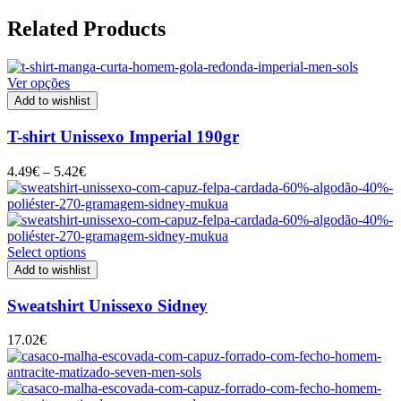
Related Products
Ver opções
Add to wishlist
T-shirt Unissexo Imperial 190gr
Price
4.49
€
–
5.42
€
range:
4.49€
through
5.42€
Select options
Add to wishlist
Sweatshirt Unissexo Sidney
17.02
€