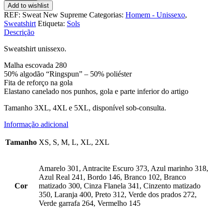
Sweatshirt
Add to wishlist
New
REF:
Sweat New Supreme
Categorias:
Homem - Unissexo
,
Supreme
Sweatshirt
Etiqueta:
Sols
Malha
Descrição
Escovada
Sweatshirt unissexo.
Malha escovada 280
50% algodão “Ringspun” – 50% poliéster
Fita de reforço na gola
Elastano canelado nos punhos, gola e parte inferior do artigo
Tamanho 3XL, 4XL e 5XL, disponível sob-consulta.
Informação adicional
Tamanho
XS, S, M, L, XL, 2XL
Amarelo 301, Antracite Escuro 373, Azul marinho 318,
Azul Real 241, Bordo 146, Branco 102, Branco
Cor
matizado 300, Cinza Flanela 341, Cinzento matizado
350, Laranja 400, Preto 312, Verde dos prados 272,
Verde garrafa 264, Vermelho 145