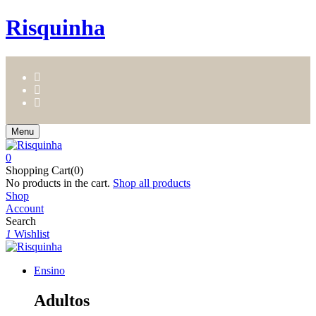
Risquinha
Menu
0
Shopping Cart(0)
No products in the cart.
Shop all products
Shop
Account
Search
1
Wishlist
Ensino
Adultos