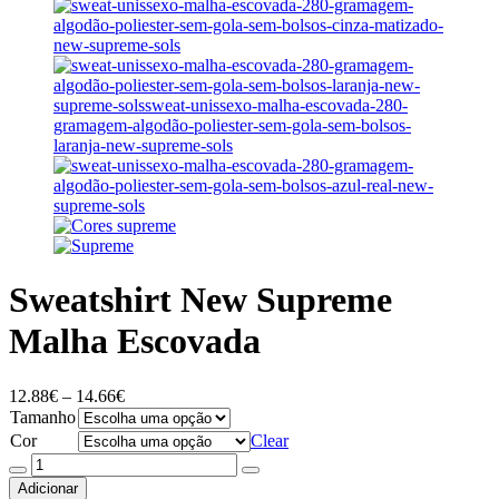
Sweatshirt New Supreme
Malha Escovada
Price
12.88
€
–
14.66
€
range:
Tamanho
12.88€
Cor
Clear
through
Quantidade
14.66€
de
Adicionar