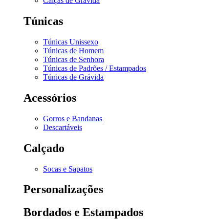
Calças de Grávida
Túnicas
Túnicas Unissexo
Túnicas de Homem
Túnicas de Senhora
Túnicas de Padrões / Estampados
Túnicas de Grávida
Acessórios
Gorros e Bandanas
Descartáveis
Calçado
Socas e Sapatos
Personalizações
Bordados e Estampados