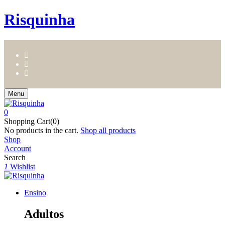
Risquinha
Menu
0
Shopping Cart(0)
No products in the cart.
Shop all products
Shop
Account
Search
1
Wishlist
Ensino
Adultos