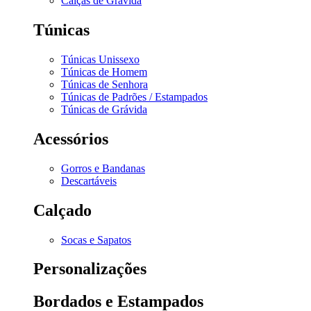
Calças de Grávida
Túnicas
Túnicas Unissexo
Túnicas de Homem
Túnicas de Senhora
Túnicas de Padrões / Estampados
Túnicas de Grávida
Acessórios
Gorros e Bandanas
Descartáveis
Calçado
Socas e Sapatos
Personalizações
Bordados e Estampados