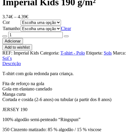
Imperial Kids 190 g/m²
Price
3.74
€
–
4.39
€
range:
Cor
3.74€
Tamanho
Clear
through
Quantidade
4.39€
de
Adicionar
Imperial
Add to wishlist
Kids
REF:
Imperial Kids
Categoria:
T-shirt - Polo
Etiqueta:
Sols
Marca:
190
Sol´s
g/m²
Descrição
T-shirt com gola redonda para criança.
Fita de reforço na gola
Gola em elastano canelado
Manga curta
Cortada e cosida (2-6 anos) ou tubular (a partir dos 8 anos)
JERSEY 190
100% algodão semi-penteado “Ringspun”
350 Cinzento matizado: 85 % algodão / 15 % viscose