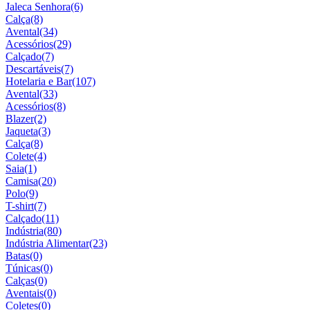
Jaleca Senhora
(6)
Calça
(8)
Avental
(34)
Acessórios
(29)
Calçado
(7)
Descartáveis
(7)
Hotelaria e Bar
(107)
Avental
(33)
Acessórios
(8)
Blazer
(2)
Jaqueta
(3)
Calça
(8)
Colete
(4)
Saia
(1)
Camisa
(20)
Polo
(9)
T-shirt
(7)
Calçado
(11)
Indústria
(80)
Indústria Alimentar
(23)
Batas
(0)
Túnicas
(0)
Calças
(0)
Aventais
(0)
Coletes
(0)