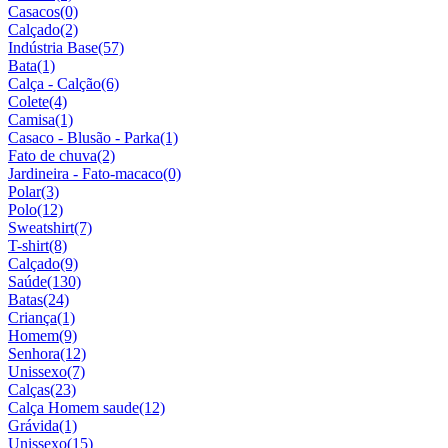
Casacos
(0)
Calçado
(2)
Indústria Base
(57)
Bata
(1)
Calça - Calção
(6)
Colete
(4)
Camisa
(1)
Casaco - Blusão - Parka
(1)
Fato de chuva
(2)
Jardineira - Fato-macaco
(0)
Polar
(3)
Polo
(12)
Sweatshirt
(7)
T-shirt
(8)
Calçado
(9)
Saúde
(130)
Batas
(24)
Criança
(1)
Homem
(9)
Senhora
(12)
Unissexo
(7)
Calças
(23)
Calça Homem saude
(12)
Grávida
(1)
Unissexo
(15)