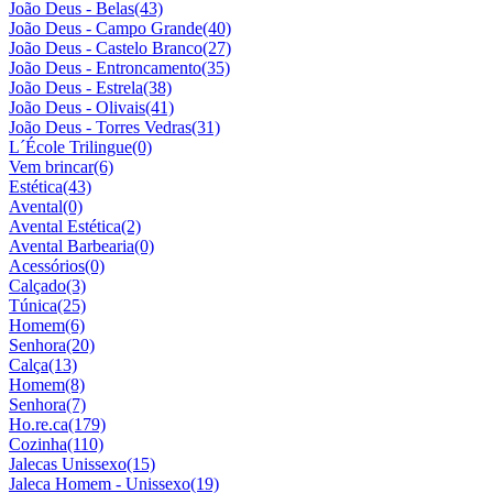
João Deus - Belas
(43)
João Deus - Campo Grande
(40)
João Deus - Castelo Branco
(27)
João Deus - Entroncamento
(35)
João Deus - Estrela
(38)
João Deus - Olivais
(41)
João Deus - Torres Vedras
(31)
L´École Trilingue
(0)
Vem brincar
(6)
Estética
(43)
Avental
(0)
Avental Estética
(2)
Avental Barbearia
(0)
Acessórios
(0)
Calçado
(3)
Túnica
(25)
Homem
(6)
Senhora
(20)
Calça
(13)
Homem
(8)
Senhora
(7)
Ho.re.ca
(179)
Cozinha
(110)
Jalecas Unissexo
(15)
Jaleca Homem - Unissexo
(19)