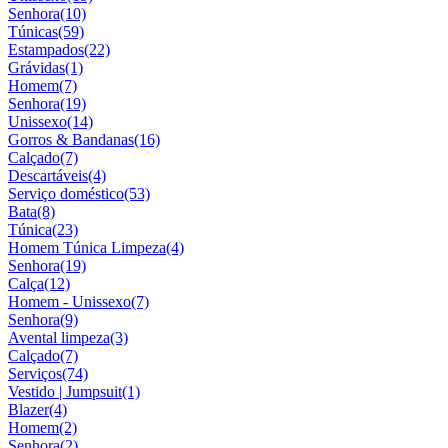
Senhora
(10)
Túnicas
(59)
Estampados
(22)
Grávidas
(1)
Homem
(7)
Senhora
(19)
Unissexo
(14)
Gorros & Bandanas
(16)
Calçado
(7)
Descartáveis
(4)
Serviço doméstico
(53)
Bata
(8)
Túnica
(23)
Homem Túnica Limpeza
(4)
Senhora
(19)
Calça
(12)
Homem - Unissexo
(7)
Senhora
(9)
Avental limpeza
(3)
Calçado
(7)
Serviços
(74)
Vestido | Jumpsuit
(1)
Blazer
(4)
Homem
(2)
Senhora
(2)