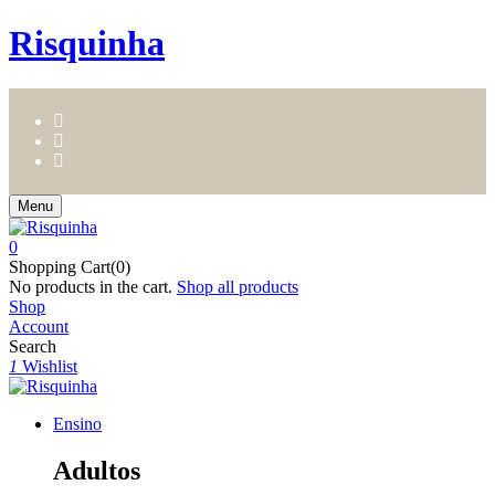
Risquinha
Menu
0
Shopping Cart(0)
No products in the cart.
Shop all products
Shop
Account
Search
1
Wishlist
Ensino
Adultos