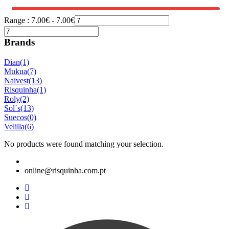
Range :
7.00
€
-
7.00
€
Brands
Dian
(1)
Mukua
(7)
Naivest
(13)
Risquinha
(1)
Roly
(2)
Sol´s
(13)
Suecos
(0)
Velilla
(6)
No products were found matching your selection.
online@risquinha.com.pt