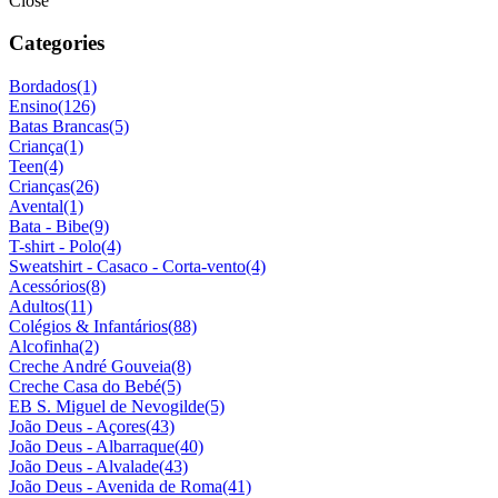
Close
Categories
Bordados
(1)
Ensino
(126)
Batas Brancas
(5)
Criança
(1)
Teen
(4)
Crianças
(26)
Avental
(1)
Bata - Bibe
(9)
T-shirt - Polo
(4)
Sweatshirt - Casaco - Corta-vento
(4)
Acessórios
(8)
Adultos
(11)
Colégios & Infantários
(88)
Alcofinha
(2)
Creche André Gouveia
(8)
Creche Casa do Bebé
(5)
EB S. Miguel de Nevogilde
(5)
João Deus - Açores
(43)
João Deus - Albarraque
(40)
João Deus - Alvalade
(43)
João Deus - Avenida de Roma
(41)