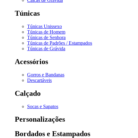
Calças de Grávida
Túnicas
Túnicas Unissexo
Túnicas de Homem
Túnicas de Senhora
Túnicas de Padrões / Estampados
Túnicas de Grávida
Acessórios
Gorros e Bandanas
Descartáveis
Calçado
Socas e Sapatos
Personalizações
Bordados e Estampados