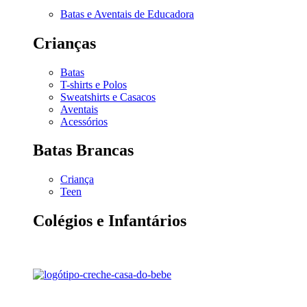
Batas e Aventais de Educadora
Crianças
Batas
T-shirts e Polos
Sweatshirts e Casacos
Aventais
Acessórios
Batas Brancas
Criança
Teen
Colégios e Infantários