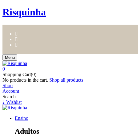
Risquinha
Menu
0
Shopping Cart(0)
No products in the cart.
Shop all products
Shop
Account
Search
1
Wishlist
Ensino
Adultos