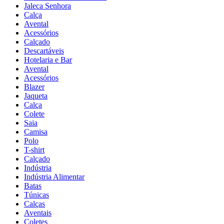
Jaleca Senhora
Calça
Avental
Acessórios
Calçado
Descartáveis
Hotelaria e Bar
Avental
Acessórios
Blazer
Jaqueta
Calça
Colete
Saia
Camisa
Polo
T-shirt
Calçado
Indústria
Indústria Alimentar
Batas
Túnicas
Calças
Aventais
Coletes