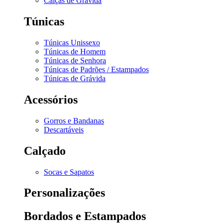
Calças de Grávida
Túnicas
Túnicas Unissexo
Túnicas de Homem
Túnicas de Senhora
Túnicas de Padrões / Estampados
Túnicas de Grávida
Acessórios
Gorros e Bandanas
Descartáveis
Calçado
Socas e Sapatos
Personalizações
Bordados e Estampados