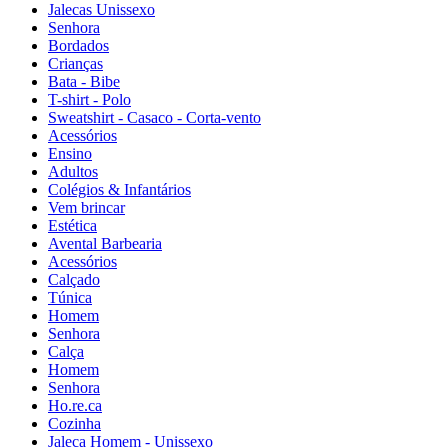
Jalecas Unissexo
Senhora
Bordados
Crianças
Bata - Bibe
T-shirt - Polo
Sweatshirt - Casaco - Corta-vento
Acessórios
Ensino
Adultos
Colégios & Infantários
Vem brincar
Estética
Avental Barbearia
Acessórios
Calçado
Túnica
Homem
Senhora
Calça
Homem
Senhora
Ho.re.ca
Cozinha
Jaleca Homem - Unissexo