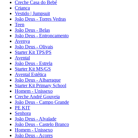
Creche Casa do Bebé
Criança
Vestido | Jumpsuit
João Deus - Torres Vedras
Teen
João Deus - Belas
João Deus - Entroncamento
Avenya
João Deus - Olivais
Starter Kit TPS/PS
Avental
João Deus - Estrela
Starter Kit MS/GS
Avental Estética
João Deus - Albarraque
Starter Kit Primary School
Homem - Unissexo
Creche André Gouveia
João Deus - Campo Grande
PE KIT
Senhora
João Deus - Alvalade
João Deus - Castelo Branco
Homem - Unissexo
João Deus - Açores