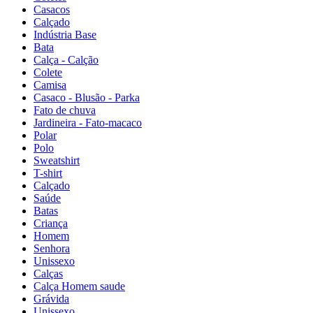
Casacos
Calçado
Indústria Base
Bata
Calça - Calção
Colete
Camisa
Casaco - Blusão - Parka
Fato de chuva
Jardineira - Fato-macaco
Polar
Polo
Sweatshirt
T-shirt
Calçado
Saúde
Batas
Criança
Homem
Senhora
Unissexo
Calças
Calça Homem saude
Grávida
Unissexo