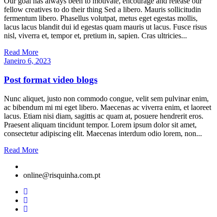
Our goal has always been to motivate, encourage and release our
fellow creatives to do their thing Sed a libero. Mauris sollicitudin
fermentum libero. Phasellus volutpat, metus eget egestas mollis,
lacus lacus blandit dui id egestas quam mauris ut lacus. Fusce risus
nisl, viverra et, tempor et, pretium in, sapien. Cras ultricies...
Read More
Janeiro 6, 2023
Post format video blogs
Nunc aliquet, justo non commodo congue, velit sem pulvinar enim,
ac bibendum mi mi eget libero. Maecenas ac viverra enim, et laoreet
lacus. Etiam nisi diam, sagittis ac quam at, posuere hendrerit eros.
Praesent aliquam tincidunt tempor. Lorem ipsum dolor sit amet,
consectetur adipiscing elit. Maecenas interdum odio lorem, non...
Read More
online@risquinha.com.pt