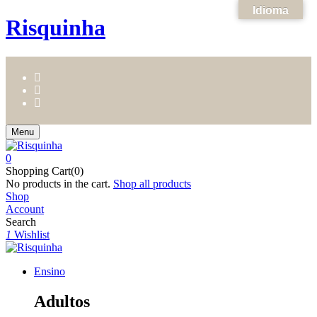
Idioma
Risquinha
Menu
0
Shopping Cart(0)
No products in the cart.
Shop all products
Shop
Account
Search
1
Wishlist
Ensino
Adultos