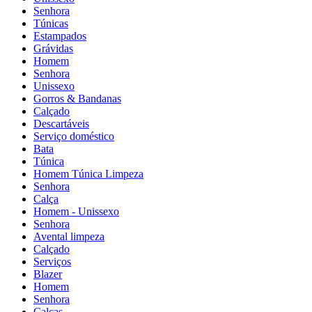
Senhora
Túnicas
Estampados
Grávidas
Homem
Senhora
Unissexo
Gorros & Bandanas
Calçado
Descartáveis
Serviço doméstico
Bata
Túnica
Homem Túnica Limpeza
Senhora
Calça
Homem - Unissexo
Senhora
Avental limpeza
Calçado
Serviços
Blazer
Homem
Senhora
Calças