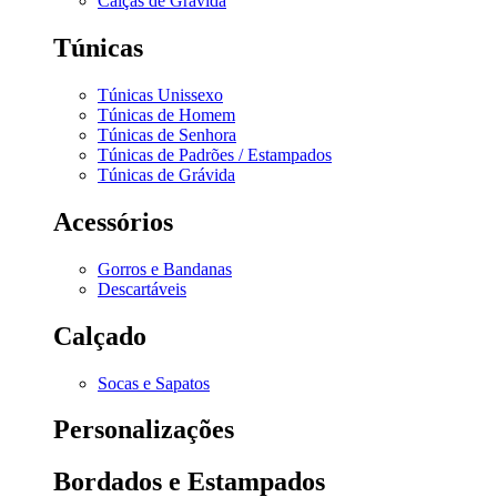
Calças de Grávida
Túnicas
Túnicas Unissexo
Túnicas de Homem
Túnicas de Senhora
Túnicas de Padrões / Estampados
Túnicas de Grávida
Acessórios
Gorros e Bandanas
Descartáveis
Calçado
Socas e Sapatos
Personalizações
Bordados e Estampados