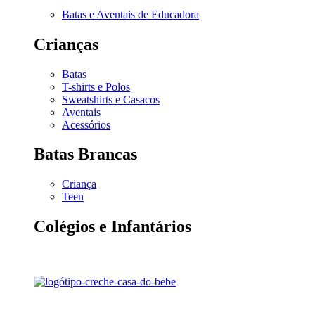
Batas e Aventais de Educadora
Crianças
Batas
T-shirts e Polos
Sweatshirts e Casacos
Aventais
Acessórios
Batas Brancas
Criança
Teen
Colégios e Infantários