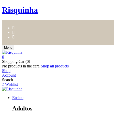
Risquinha
Menu
0
Shopping Cart(0)
No products in the cart.
Shop all products
Shop
Account
Search
1
Wishlist
Ensino
Adultos