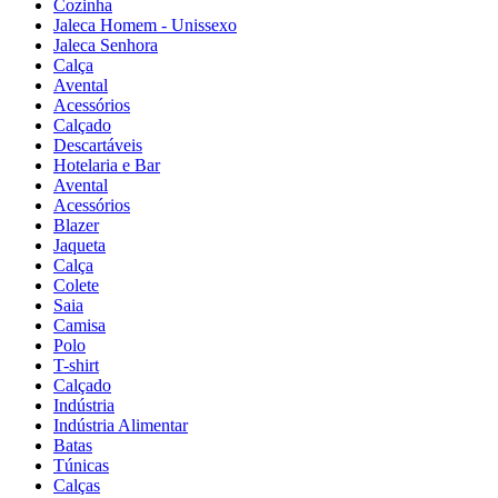
Cozinha
Jaleca Homem - Unissexo
Jaleca Senhora
Calça
Avental
Acessórios
Calçado
Descartáveis
Hotelaria e Bar
Avental
Acessórios
Blazer
Jaqueta
Calça
Colete
Saia
Camisa
Polo
T-shirt
Calçado
Indústria
Indústria Alimentar
Batas
Túnicas
Calças