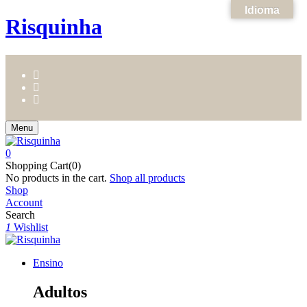
Idioma
Risquinha
Menu
0
Shopping Cart(0)
No products in the cart.
Shop all products
Shop
Account
Search
1
Wishlist
Ensino
Adultos