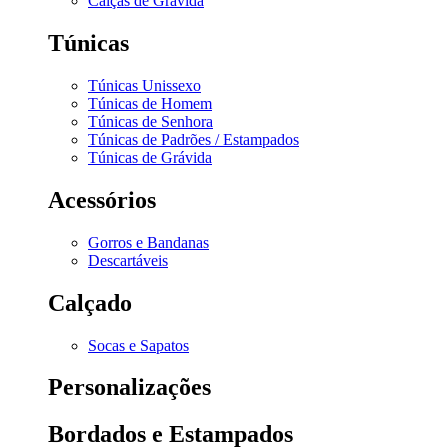
Calças de Grávida
Túnicas
Túnicas Unissexo
Túnicas de Homem
Túnicas de Senhora
Túnicas de Padrões / Estampados
Túnicas de Grávida
Acessórios
Gorros e Bandanas
Descartáveis
Calçado
Socas e Sapatos
Personalizações
Bordados e Estampados