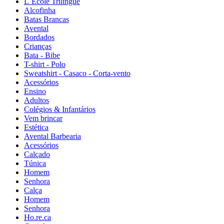
L´École Trilingue
Alcofinha
Batas Brancas
Avental
Bordados
Crianças
Bata - Bibe
T-shirt - Polo
Sweatshirt - Casaco - Corta-vento
Acessórios
Ensino
Adultos
Colégios & Infantários
Vem brincar
Estética
Avental Barbearia
Acessórios
Calçado
Túnica
Homem
Senhora
Calça
Homem
Senhora
Ho.re.ca