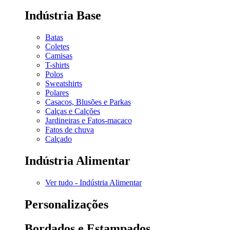
Indústria Base
Batas
Coletes
Camisas
T-shirts
Polos
Sweatshirts
Polares
Casacos, Blusões e Parkas
Calças e Calções
Jardineiras e Fatos-macaco
Fatos de chuva
Calçado
Indústria Alimentar
Ver tudo - Indústria Alimentar
Personalizações
Bordados e Estampados