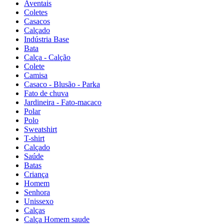
Aventais
Coletes
Casacos
Calçado
Indústria Base
Bata
Calça - Calção
Colete
Camisa
Casaco - Blusão - Parka
Fato de chuva
Jardineira - Fato-macaco
Polar
Polo
Sweatshirt
T-shirt
Calçado
Saúde
Batas
Criança
Homem
Senhora
Unissexo
Calças
Calça Homem saude